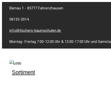
Skip
Bärnau 1 - 85777 Fahrenzhausen
to
content
08133-2014
info@fischers-baumschulen.de
Montag- Freitag 7.00-12.00 Uhr & 13.00-17.00 Uhr und Samsta
Sortiment
Laubgehölze
Koniferen
Stauden
Rosen
Formgehölze