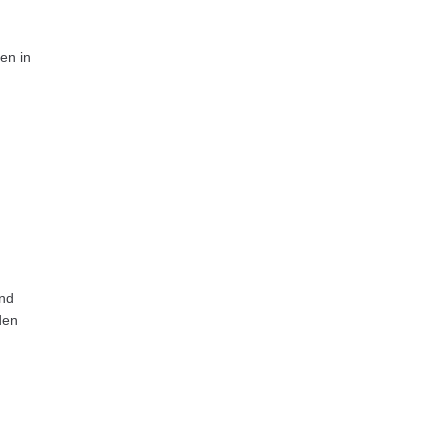
en in
und
den